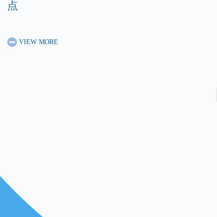
点
VIEW MORE