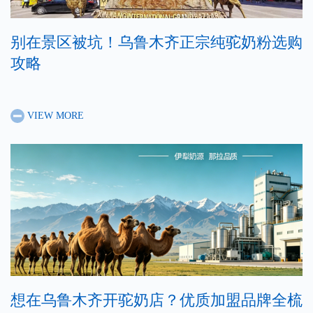
别在景区被坑！乌鲁木齐正宗纯驼奶粉选购
攻略
VIEW MORE
想在乌鲁木齐开驼奶店？优质加盟品牌全梳