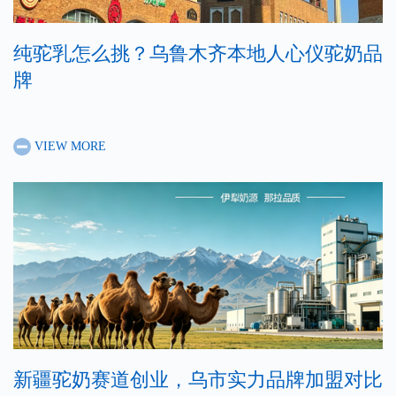
纯驼乳怎么挑？乌鲁木齐本地人心仪驼奶品
牌
VIEW MORE
新疆驼奶赛道创业，乌市实力品牌加盟对比