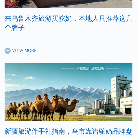
来乌鲁木齐旅游买驼奶，本地人只推荐这几
个牌子
VIEW MORE
新疆旅游伴手礼指南，乌市靠谱驼奶品牌盘