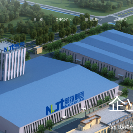
首 页
关于我们
那拉品质
品牌产品
企
我们筚路