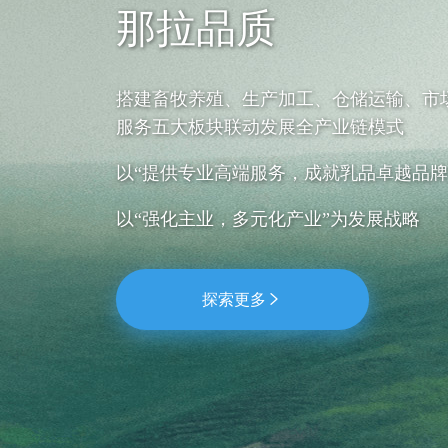
那拉品质
搭建畜牧养殖、生产加工、仓储运输、市
服务五大板块联动发展全产业链模式
以“提供专业高端服务，成就乳品卓越品牌
以“强化主业，多元化产业”为发展战略
新
布局
探索更多
MORE
VIEW MORE