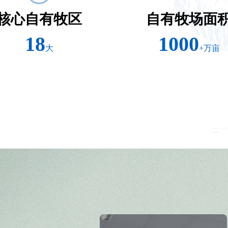
核心自有牧区
自有牧场面
18
1000
大
+万亩