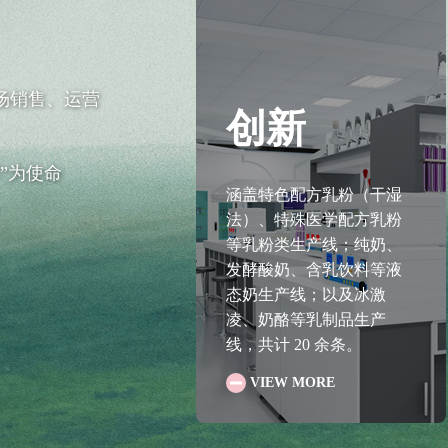
场销售、运营
创新
”为使命
涵盖特色配方乳粉（干湿
法）、特殊医学配方乳粉
等乳粉类生产线；纯奶、
发酵酸奶、含乳饮料等液
态奶生产线；以及冰激
奶源
凌、奶酪等乳制品生产
线，共计 20 余条。
VIEW MORE
VIEW MORE