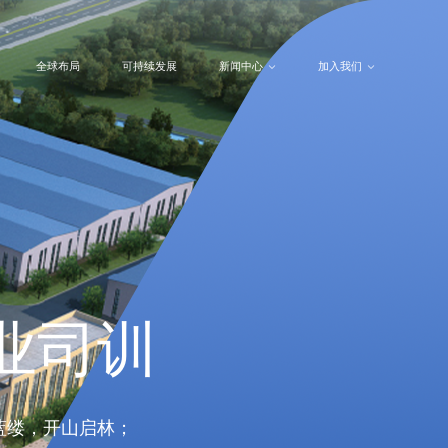
全球布局
可持续发展
新闻中心
加入我们
业司训
蓝缕，开山启林；